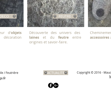
DECO
FEUTRE
eur d'
objets
Découverte des univers des
Cheminem
 décoration
laines
et du
feutre
entre
accessoires
à
origines et savoir-faire.
ACTUALITE
Copyright © 2016 - Maud
le / Feutrière
M